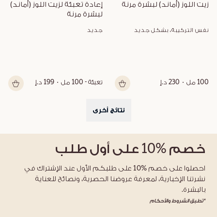
زيت اللوز (أماند) لبشرة مرنة
إعادة تعبئة لزيت اللوز (أماند) 
لبشرة مرنة
نفس التركيبة، بشكل جديد
جديد
100 مل
230 د.إ
تعبئة - 100 مل
199 د.إ
نتائج أخرى
خصم
%10
على أول طلب
احصلوا على خصم %10 على طلبكم الأول عند الإشتراك في
نشرتنا الإخبارية، لمعرفة عروضنا الحصرية، ونصائح للعناية
بالبشرة.
*تطبق الشروط والأحكام