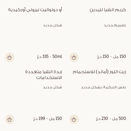
كريم الشيا لليدين
أو دوتواليت نيرولي أوركيديه
تصميم جديد
شكل جديد
150 مل
150 د.إ
50ml
335 د.إ
زيت اللوز (أماند) للاستحمام
زبدة الشيا متعددة 
الاستخدامات
نفس التركيبة، بشكل جديد
شكل جديد
500 مل
230 د.إ
150 مل
199 د.إ