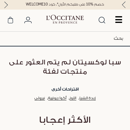
خصم %10 على طلبكم الأول*، كود WELCOME10
☰
سبا لوكسيتان لم يتم العثور على
منتجات لفئة
اقتراحات أخرى
زبدة الشيا
اللوز
أكوا ريوتييه
نيرولي
الأكثر إعجابا