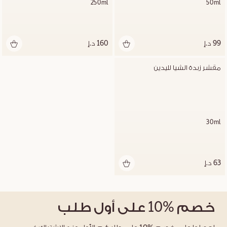
250ml
50ml
99 د.إ
160 د.إ
مقشر زبدة الشيا لليدين
30ml
63 د.إ
خصم
%10
على أول طلب