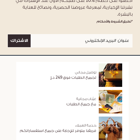
احصلوا على خصم %10 على طلبكم الأول عند الإشتراك في
نشرتنا الإخبارية، لمعرفة عروضنا الحصرية، ونصائح للعناية
بالبشرة.
*تطبق الشروط والأحكام
الاشتراك
توصيل مجاني
لجميع الطلبات فوق 249 د.إ
عيّنات مجانية
مع جميع الطلبات
خدمة العملاء
فريقنا متوفر للإجابة على جميع استفساراتكم