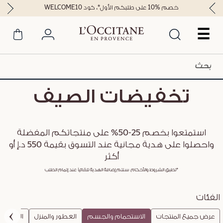
خصم %10 على طلبكم الأول*، كود WELCOME10
☰
تخفيضات الصيف
استمتعوا بخصم 25-50% على منتجاتكم المفضلة
واحصلوا على هدية مجانية عند التسوق بقيمة 550 د.إ أو
أكثر
*تطبق الشروط والأحكام. ستتم إضافة الهدية تلقائياً عند إتمام الطلب
الفئات
عرض جميع المنتجات
الاستحمام والجسم
العطور والمنزل
العناية ب