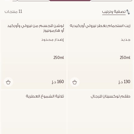
تصفية وترتيب
11 منتجات
زيت استحمام بعطر نيرولي أوركيديه
لوشن للجسم من نيرولي وأوركيد 
أو هارمونيوز
جديد
إصدار محدود
250ml
250ml
130 د.إ
160 د.إ
طقم لوكسيتان للرجال
ثلاثية الشموع العطرية