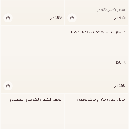
السعر الأصلي 479 د.إ
425 د.إ
199 د.إ
كريم اليدين المخملي لوميير ديفير
150ml
150 د.إ
مزيل العرق من أروماكولوجي
لوشن الشيا والكومباوا للجسم